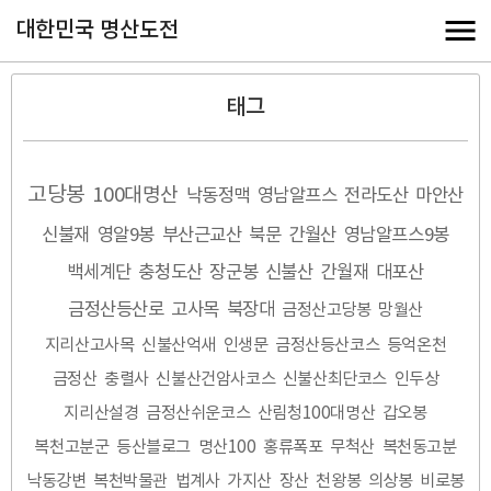
대한민국 명산도전
태그
고당봉
100대명산
낙동정맥
영남알프스
전라도산
마안산
신불재
영알9봉
부산근교산
북문
간월산
영남알프스9봉
백세계단
충청도산
장군봉
신불산
간월재
대포산
금정산등산로
고사목
북장대
금정산고당봉
망월산
지리산고사목
신불산억새
인생문
금정산등산코스
등억온천
금정산
충렬사
신불산건암사코스
신불산최단코스
인두상
지리산설경
금정산쉬운코스
산림청100대명산
갑오봉
복천고분군
등산블로그
명산100
홍류폭포
무척산
복천동고분
낙동강변
복천박물관
법계사
가지산
장산
천왕봉
의상봉
비로봉