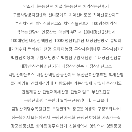
악소리나는등산로
치떨리는등산로
치악산등산후기
구룡사탐방지원센터
선녀탕계곡
치악산비로봉
치악산등산지도
부산치악산
치악산최단코스
치악산틍산후기
100명산치악산
백학송 전망대
인증산행
마닐라 부직포
100대명산 2산연계
100대명산 내장산 백암산
100대명산1일2산
내장산탐방로
봉덕리
대가저수지
백학송과 전망
오미자 농장
구암사은행나무
구암사삼거리
백암산 야생화
구암사 탐방로
백암산 구암사 탐방로
내장산 신선봉
내장산 신선봉 최단 거리
내장산신선봉
내장산최단코스
백암산최단코스
내장산 백암산 등산지도
부산근교산행추천
억새산행
클라이밍걸
간월재전망대
바람도쉬어가는간월재
간월재 등산 지도
간월재등산
간월재억새산행
간월재 임도
부산첫단풍
금정산 화명 수목원에 일찍온 단풍입니다.
핑크뮬러
금정산 화명수목원 단풍
트랭글궤적
장군봉 야생화
구정초와 나비
장군봉에서 보는 양산시
금정산 자생화
금정산 야생화
사송가는길
장군봉 등산로
한여름 경주 여행기
신불재억새
영알억새
영알풍경