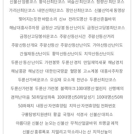
신불산 암릉코스
황석산최단코스
비슬산 최단코스
청량산 최단 코스
가리산최단코스
내연산최단코스
장안산최단코스
신불산억새 동영상
찢어지는듯한 바람소리
신ㅂ
전라도명산
두륜산흔들바위
해남대흥사주차장
금정산 고당봉 등산 난이도
금정산고당봉최단코스
금정산고당봉쉬운코스
주왕산등산시간
주왕산등산거리
주왕산등산개요
주왕산등산
주왕산등산난이도
가야산등산난이도
간월재등산난이도
황악산등산난이도
치악산등산난이도
두륜산 등산 난이도
가련봉뜻
두륜산 경치
만일재억새꽃
해남경치
해남풍광
해남진산
대한민국땅끝
혈망봉
고ㅛ계봉
대흥사주차장
두륜산가벼운코스
오심재
오소재
천년수
두륜산최단코스
두륜산가련봉
두륜산 가련봉
블랙야크 100대명산 챌린지
산행예의
겸허난마음
50좌달성좌축
100대명산50좌달성기
100대명산50좌
50좌패치
내장산 자연휴양림
치악산 자연휴양림 전화번호
구룡탐방지원센터
황골
국형사
석경사
신불산 대피소
아름다운 신불산
눈오는 신불산
무척산얼굴바위
트랭글 궤적
신불산 홍류폭포
치떨리고 악소리나는 산
치악산높이