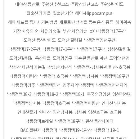
대야산 등산로
주왕산추천코스
주왕산최단코스
주왕산난이도
월출산의 가을
월출산 기암
해마-Hippocampus
해마 세포를 증가시키는 방법
세로토닌 생성을 돕는 음식 종류
해마위축
기장 치유의 숲
치유의 숲길
부산 치유의숲
블야 낙동정맥17구간
도덕산 등산난이도
도덕산 갈림길
낙동정맥영천구간
낙동정맥17-2구간
낙동정맥17-1구간
낙동정맥17구간
삼성산갈림길
도덕산갈림길
옥산마을
도덕암입구
파손된 등산로 계단
도덕암 전경
삼성산 제단석 가는길
삼성산 제단석
낙동정맥-남사봉-어림산-호국봉
낙동정맥 어림산
낙동정맥 호국봉
낙동정맥 남사봉
낙동정맥 18구간
낙동정맥경주
낙동정맥영천
경주지역낙동정맥
낙동정맥연천지역
낙동정맥18-3
낙동정맥18-2
낙동정맥18-1
혹국의땅영천
영천격전지
낙동정맥남사봉
낙동정맥호국봉
낙동정맥어림산
인내산 남사봉
인내산줄기
인내산
영천남사봉
남사봉
영천호국봉
호국봉
낙동정맥트레일
낙동정맥18구간
관산 등산데이터
BAC 챌린지 낙동정맥
낙동정맥19-1관산
낙동정맥 19-1