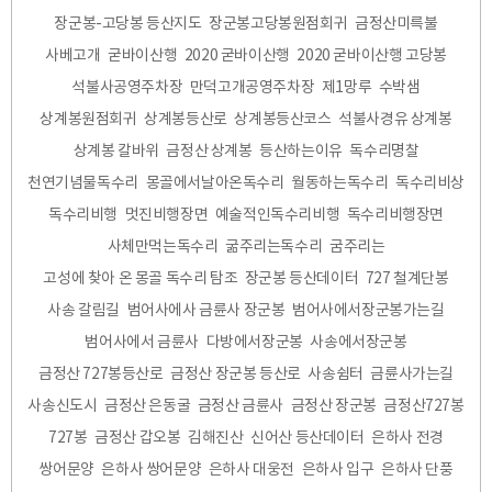
장군봉-고당봉 등산지도
장군봉고당봉원점회귀
금정산미륵불
사베고개
굳바이산행
2020 굳바이산행
2020 굳바이산행 고당봉
석불사공영주차장
만덕고개공영주차장
제1망루
수박샘
상계봉원점회귀
상계봉등산로
상계봉등산코스
석불사경유 상계봉
상계봉 칼바위
금정산 상계봉
등산하는이유
독수리명찰
천연기념물독수리
몽골에서날아온독수리
월동하는독수리
독수리비상
독수리비행
멋진비행장면
예술적인독수리비행
독수리비행장면
사체만먹는독수리
굶주리는독수리
굼주리는
고성에 찾아 온 몽골 독수리 탐조
장군봉 등산데이터
727 철계단봉
사송 갈림길
범어사에사 금륜사 장군봉
범어사에서장군봉가는길
범어사에서 금륜사
다방에서장군봉
사송에서장군봉
금정산 727봉등산로
금정산 장군봉 등산로
사송쉼터
금륜사가는길
사송신도시
금정산 은동굴
금정산 금륜사
금정산 장군봉
금정산727봉
727봉
금정산 갑오봉
김해진산
신어산 등산데이터
은하사 전경
쌍어문양
은하사 쌍어문양
은하사 대웅전
은하사 입구
은하사 단풍