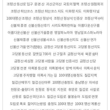
조령산 등산로 입구
문경 산
괴산군의산
국토의 혈맥
조령산 원점회귀
조령산 최단코스
조령산 최단코스 지도
이화령 지도
이화령 터널
100대명산 조령산
조령산 정상석
조령산 정상석 인증샷
조령산 약수터
신불재 풍경
신불산등산후기
시리도록파란하늘
아름다운산구름
아름다운신불산
신불산가을풍경
영알파노라마
영남알프스파노라마
신불재풍경
신불산성불사코스
신불산등산지도
신불산 연가
신불산 가을 연가(戀歌).
금정산 고당봉 등산지도
고당봉 등산지도
고당봉 등산로
갈맷길 700리
산 구절초
금정산 억새
북문 쉼터
금정산 세심정
고당봉 사람들
고당봉 인증사진
금정산 신당
고당봉 전경
미륵봉 등산로
미륵봉에서
암벽 미륵사
미륵사 운치
고당봉 주차행렬
미륵사 가는 길
100대명산충청도
칠갑지맥
칠갑산메뚜기
칠갑산산마루
100명산충청도
충남명산
자비성
천장로-출렁다리
천장로
장곡로
지천로
휴양로
칠갑로
사찰로
산장로
칠갑산 최단코스
칠갑산 도림로
물봉숭아
도림로 연못
도림로 폭포
젊어지는방법
충청도 100대 명산
100대 명산 계룡산