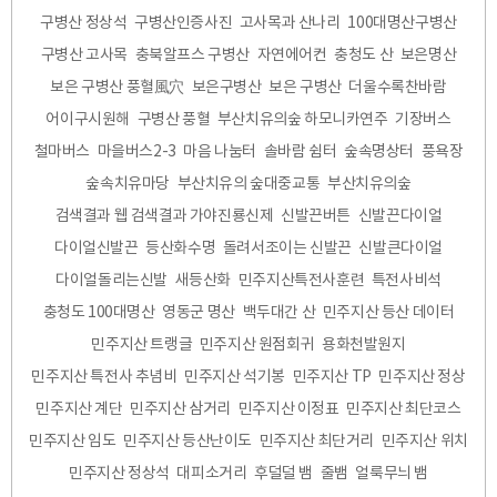
구병산 정상석
구병산인증사진
고사목과 산나리
100대명산구병산
구병산 고사목
충북알프스 구병산
자연에어컨
충청도 산
보은명산
보은 구병산 풍혈風穴
보은구병산
보은 구병산
더울수록찬바람
어이구시원해
구병산 풍혈
부산치유의숲 하모니카연주
기장버스
철마버스
마을버스2-3
마음 나눔터
솔바람 쉼터
숲속명상터
풍욕장
숲속치유마당
부산치유의 숲대중교통
부산치유의숲
검색결과 웹 검색결과 가야진룡신제
신발끈버튼
신발끈다이얼
다이얼신발끈
등산화수명
돌려서조이는 신발끈
신발큰다이얼
다이얼돌리는신발
새등산화
민주지산특전사훈련
특전사비석
충청도 100대명산
영동군 명산
백두대간 산
민주지산 등산 데이터
민주지산 트랭글
민주지산 원점회귀
용화천발원지
민주지산 특전사 추념비
민주지산 석기봉
민주지산 TP
민주지산 정상
민주지산 계단
민주지산 삼거리
민주지산 이정표
민주지산 최단코스
민주지산 임도
민주지산 등산난이도
민주지산 최단거리
민주지산 위치
민주지산 정상석
대피소거리
후덜덜 뱀
줄뱀
얼룩무늬 뱀