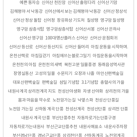
예쁜 동자승
신어산 천진암
신어산 출렁다리
신어산 기암
김해평야 서 낙동강
신어산에서 보는 김해평야 낙동강
신어산 정상석
신어산 정상 돌탑
신어정
장유화상 기도처
칠성탱
영구암 칠성탱
영구암 삼층석탑
영구암삼층석탑
신어산서봉
신어산 은하사
신어산 영구암
100대명산플러스 신어산
신어산 운점회귀
신어산 등산로
신어산 등산지도
신어산 들머리
아침 운동을 시작하며.
온천산책로
아침길걷기
아침에쓰는블로그일기
아침운동을시작하며
온천천의 아침
온천천의 새벽
복천고분 일몰풍경
동래읍성역사관
장영실동산
고성의 일몰
수문지기
오장과 나졸
마안산편백숲길
대포산편백숲길
편백숲길
삼일 기념탑
3.1기념탑
충렬사의 가을
내원사계곡 상리천계곡 지도
천성산야생화
자생 산야화
상리천의 가을
몸과 마음을 약수로
노전암가는길
낙옆스파
천성산 단풍길
노전암 가는길
산하동 계곡 단풍
천성산계곡
천성산단풍
상리천 단풍
내원사 계곡 단풍
부산단풍추천
자동차로가는단풍구경
자동차로가는내원사
부산근교단풍추천
내원사매표소
내운사주차장
부산경남단풍
경남근교단풍
상리천단풍
산하동계곡
노전암계곡