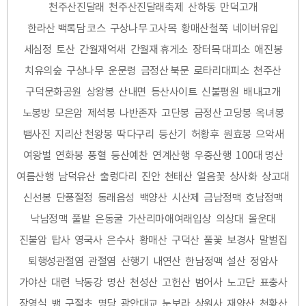
천주산진달래
천주산진달래축제
산하동
만덕고개
한라산 백록담 코스
구상나무 고사목
황매산철쭉
네이버유입
세심정
토산
간월재억새
간월재 휴게소
장터목 대피소
애진봉
치유의숲
구상나무
운문령
금정산 북문
로타리대피소
천주산
구덕문화공원
상왕봉
산내면
등산사이트
신불평원
배내고개
노봉방
모은암
제석봉
나반존자
고단봉
금정산 고당봉
옥녀봉
뱀사진
지리산 천왕봉
딱다구리
등산기
허황후
원효봉
으악새
여왕벌
연화봉
풍혈
등산예찬
연계산행
우중산행
100대 명산
여름산행
남덕유산
출렁다리
진안
천태산
얼음꽃
상사화
상고대
신선봉
단풍절정
동래읍성
백양산
시산제
금남정맥
호남정맥
낙남정맥
풀밭
은동굴
가산리마애여래입상
의상대
몰운대
진불암
탑사
영국사
은수사
황매산
구덕산
풀꽃
보경사
말벌집
퇴행성관절염
관절염
산행기
내연산
한남정맥
설산
정암사
가야산
대련
낙동강
명산
천성산
고헌산
범어사
노고단
표충사
장영실
뱀
구절초
명당
광안대교
눈보라
상원사
재약산
천황산