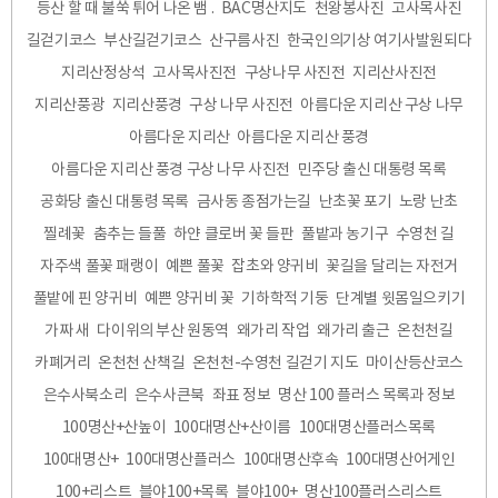
등산 할 때 불쑥 튀어 나온 뱀 .
BAC명산지도
천왕봉사진
고사목사진
길걷기코스
부산길걷기코스
산구름사진
한국인의기상 여기사발원되다
지리산정상석
고사목사진전
구상나무 사진전
지리산사진전
지리산풍광
지리산풍경
구상 나무 사진전
아름다운 지리산 구상 나무
아름다운 지리산
아름다운 지리산 풍경
아름다운 지리산 풍경 구상 나무 사진전
민주당 출신 대통령 목록
공화당 출신 대통령 목록
금사동 종점가는길
난초꽃 포기
노랑 난초
찔례꽃
춤추는 들풀
하얀 클로버 꽃 들판
풀밭과 농기구
수영천 길
자주색 풀꽃 패랭이
예쁜 풀꽃
잡초와 양귀비
꽃길을 달리는 자전거
풀밭에 핀 양귀비
예쁜 양귀비 꽃
기하학적 기둥
단계별 윗몸일으키기
가짜 새
다이위의 부산 원동역
왜가리 작업
왜가리 출근
온천천길
카폐거리
온천천 산책길
온천천-수영천 길걷기 지도
마이산등산코스
은수사북소리
은수사큰북
좌표 정보
명산 100 플러스 목록과 정보
100명산+산높이
100대명산+산이름
100대명산플러스목록
100대명산+
100대명산플러스
100대명산후속
100대명산어게인
100+리스트
블야100+목록
블야100+
명산100플러스리스트