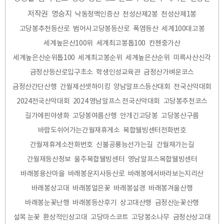
저작권
명승지
낙동정맥인증산
천성산제2봉
천성산제1봉
고당봉추천등산로
범어사고당봉등산로
폭염등산
세계100대고봉
세계높은산100위
세계최고봉톱100
칸첸중가산
세계높은산순위톱100
세계최고봉순위
세계높은산순위
미륵사산신각
금정산등산로입구초소
학생인성교육관
금정산가벼운코스
금정산간단산행
간월제선셋하이킹
양남알프스등산대회
전국산악대회
2024전국산악대회
2024 영남알프스 전국산악대회
고당봉추천코스
길가에핀야생화
고당봉여름산행
안개긴고당봉
고당봉산구름
바람도쉬어가는간월재휴게소
복합웰빙센터전화번호
간월재휴게소전화번호
신불공룡능선가는길
간월재가는길
간월재등산정보
울주복합웰빙센터
영남알프스복합웰빙센터
바래봉용산마을
바래봉운지사등산로
바래봉에서바라보는지리산
바래봉상고대
바래봉얼은꽃
바래봉설경
바래봉겨울산행
바래봉눈꽃난행
바래봉등산후기
상고대산행
금정산눈꽃산행
설목 눈꽃
환상적인상고대
고당마스코트
고당봉소나무
금정산상고대