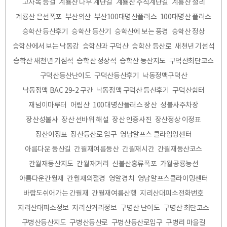
고사목 등걸
계룡산 나무 계단길
계룡산 수직계단길
계룡산 절리
계룡산 은선폭포
부산의산
부산100대명산플러스
100대명산 플러스
승학산 등산후기
승학산 등산기
승학산에 보는 풍경
승학산 정상
승학산에서 보는 낙동강
승학산과 구덕산
승학산 등산로
새천년 기섬석
승학산 새천년 기섬석
승학산 정상석
승학산 등산지도
구덕산최단코스
구덕산등산난이도
구덕산등산후기
낙동정맥구덕산
낙동정맥 BAC 29-2 구간
낙동정맥 구덕산 등산후기
구덕산쉼터
재넘이마루터
어림산
100대명산플러스 장산
성불사주차장
장산성불사
장산 선바위 해설
장산 인증사진
장산정상 이정표
장산이정표
장산등산로 입구
영남알프스 클라임잉센터
아름다운 등산길
간월재여름등산
간월재시간
간월재등산코스
간월재등산지도
간월재거리
신불산홍류폭포
가월공룡능선
아름다운간월재
간월재의절경
영알경치
영남알프스클라이밍센터
바람도쉬어가는 간월재
간월재여름산행
지리산대피소전화번호
지리산대피소정보
지리산거리정보
구병산 난이도
구병산 최단코스
구병산등산지도
구병산등산로
구병산등산로입구
구병리 마을길