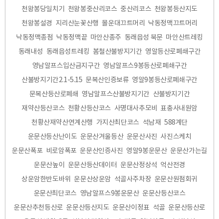
천왕봉당일치기
천왕봉중산리코스
중산리코스
천왕봉등산지도
천왕봉설경
지리산눈꽃산행
몰운대끄트머리
낙동정맥끄트머리
낙동정맥종점
낙동정맥끝
마안산종주
동래읍성 북문
마안산트레킹
동래내성
동래읍성트레킹
봄철산불방지기간
영알등산로폐쇄구간
영남알프스입산금지구간
영남알프스9봉등산로폐쇄구간
산불방지기간2.1-5.15
문복산인증보류
영알9봉등산로폐쇄구간
문복산등산로폐쇄
영남알프스산불방지기간
산불방지기간
재약산등산코스
천황산등산코스
사명대사추모비
표충사내원암
천황산재약산연계산행
가지산최단코스
석남재
588계단
운문산등산난이도
운문산겨울등산
운문산사진
사진스케치
운문산폭포
비로암폭포
운문산인증사진
영알9봉운문산
운문산가는길
운문산높이
운문산등산데이터
운문산정상석
억산전경
상운암한반도바위
운문산상운암
석골사주차장
운문산원점회귀
운문산최단코스
영남알프스9봉운문산
운문산등산코스
운문산추천등산로
운문산등산지도
운문산이정표
석골
운문산등산로