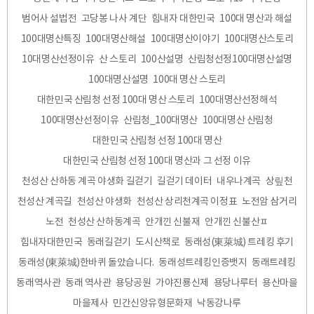
범어사 설법전
고당봉 나사 계단
힘내자 대한민국
100대 명산과 해설
100대명산특징
100대명산해설
100대명산이야기
100대명산스토리
10대명산선정이유
산 스토리
100산설명
산림청선정100대명산설명
100대명산설명
100대 명산 스토리
대한민국 산림청 선정 100대 명산 스토리
100대명산선정해석
100대명산선정이유
산림청_100대명산
100대명산 산림청
대한민국 산림청 선정 100대 명산
대한민국 산림청 선정 100대 명산과 그 선정 이유
천성산 산하동 계곡 야생화 길걷기
길걷기 데이터
내우나계곡
상맆천
천성산 계곡길
천성산 야생화
천성산 상리천계곡 이정표
노전암 삼거리
노전
천성산 산하동계곡
안개낀 신불재
안개낀 신불산ㅍ
힘내자대한민국
동래길걷기
도시산책로
동래성(東萊城) 트레킹 후기
동래성(東萊城)한바퀴 돌았습니다.
동래성트레킹인증뱃지
동래트레킹
동래역사관
동래 역사관
용당공원
가야진룡신제
용당나루터
용산마을
마을제사
민간신앙유형문화재
낙동강나루