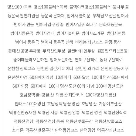
명산100+목록
명산100플러스목록
블랙야크명산100플러스
등나무 꽃
등운곡 천연기념물
등운곡 문화재
범어사 불이문
부처님 오신날 범어사
범어사 연등
범어사입구 장송
범어사입구 소나무
문화재등운곡
범어사등운곡
범어사경내
범어사불이문
범어사조계문
범어사연등
범어사 등운곡
범어사 등운곡 산책
바래봉 최단코스
관광 등산
황매산 공영 주차장
무척산인두상
얼굴바위 인두상
윗몸일으키는운동
숭어떼올라오는하천
잉어노는하천
연제구산책로
동래구산책로
온천천 산책코스
온천천 길걷기 데이터
온천천 왜가리
온천천 운동기구
온천천 야경
60좌패치기념
10좌마다
60좌달성
100대 명산 60좌 패치
60좌인증
60좌패치
100대 명산 도전 60좌 기념
100대 명산 도전
호남정맥 끝
땅끝 산
덕룡산 최단코스
100대명산 덕룡산
전라도 100대명산
호남정맥 땅끝 명산
호남명산
기상이드센산
덕룡산인증사진
덕룡산 서봉
덕룡산 암릉
덕룡산 경관
덕룡산정삭석
덕룡산 정상
덕룡산 정상 동봉
덕룡산밧줄구간
덕룡산 밧줄코스
소석문
덕룡산 밧줄구간
만덕광업코스
만덕광업
덕룡산최단코스