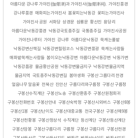
아름다운 강나루 가야진(伽倻津)과 가야진사(伽倻津祠).
가야진풍경
강나루풍경
매화피는가야진사
봄꽃피는낙동강
꽃피는가야진사
가야진사 공원
서화당
상경문
삼룡문
황산진
용당리
아름다운낙동강풍경
낙동강국토종주길
국통종주길
가야진사공원
가야진나루터
가야진
강나루
아름다운낙동강
쑥캐는풀밭
낙동강변산책길
낙동강변힐링코스
낙동강변풍광
쑥캐는사람들
매화밭쑥캐는사람들
봄이오는낙동강변
아름다운낙동강변
낙동가변
낙동강품광
물금황산공원
낙동강변물금지구
낙동강변물금지역
물금지역
국토종주낙동강변길
봄야생화
구봉산 그름다리 전경
얼음나무 알음꽃
전북산
진안산
구름다리와구름정
구봉산 구름정
구봉산수직계단
구봉산노송
구봉산환종주
구봉산원점회귀
구봉산전화번호
구봉산안내
구봉산숙박정
구봉산시외버스
구봉산8봉
구봉산1봉
구봉산난이도
구봉산대중교통
전국구봉산
구봉산제9봉
구봉산천황봉
구봉산정상석
수직계단
등산계단
구봉산등산계단
구봉산암봉
구봉산구름다리
구름정
구봉산 구름다리
구봉산전경