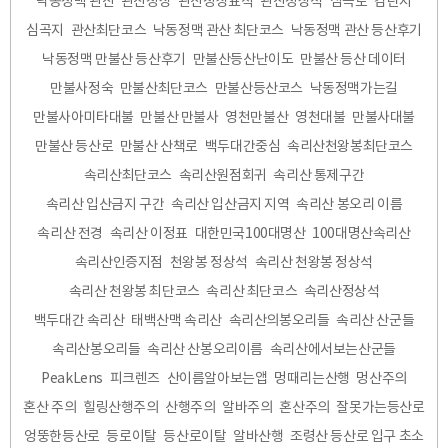
낙동정맥 관산
관산정상
관산정상표식
관산정상석
심곡로
감탄지
심곡지
관산최단코스
낙동정맥 관산 최단코스
낙동정맥 관산 등산후기
낙동정맥 만불산 등산후기
만불산등산난이도
만불산 등산 데이터
만불사정숙
만불산최단코스
만불산등산코스
낙동정맥가는길
만불사아미타대불
만불산 만불사
영천만불산
영천대불
만불사대불
만불산 등산로
만불산 산책로
백두대간중심
속리산천왕봉최단코스
속리산최단코스
속리산원점회귀
속리산 통제구간
속리산 입산금지 구간
속리산 입산금지 지역
속리산 봉오리 이름
속리산 전경
속리산 이정표
대한민국100대명산
100대명산속리산
속리산인증지점
천왕봉 정상석
속리산 천왕봉 정상석
속리산 천왕봉 최단코스
속리산 최단코스
속리산정상석
백두대간 속리산
태백산맥 속리산
속리산의봉오리들
속리산 산군들
속리산봉오리들
속리산 산봉오리이름
속리산에서보는산군들
PeakLens
피크렌즈
산이름알아보는앱
멍때리는산행
멍산주의
혼산 주의
힐링산행주의
산행주의
알바주의
혼산주의
잘못가는등산로
엉뚱한등산로
등로이탈
등산로이탈
알바산행
조령산 등산로 입구 초소