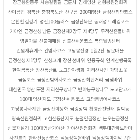
장군봉환종주
사송갈림길
금륜사
김해명산
천왕봉원점회귀
산이름앱
경북산
충청북도산
산구름
200대명산
금정산최단코스
온천천 길걷기
명산100플러스
금정산북문
동래성 트레킹코스
가야인
금정산성 남문
금정산제2망루
제4망루
무척산흔들바위
영알가을
신불재매점
신불산쉬운코스
복합웰빙센터
간월재휴게소
건암사코스
고당봉전경
1일2산
남문마을
금정산성 제1망루
산성고개
장산 선바위
인증규칙
연계산행목록
한여름등산
장산등산로
노고단야생화
지리산사진
개망초 꽃
금샘코스
금정산범어사코스
금정산최단거리
금샘바위
대한민국 명산 도전
지리산구상나무
반야봉구상나무
노고단고개
100대 명산 지도
금정산 쉬운 코스
고당봉범어사코스
고당봉나사계단
금정산야생화
금강정맥
황령산진달래
함박등
영축산원점회귀
고헌산등산지도
눈덮인금정산
눈오는금정산
신불재설경
100대명산가야산
가야산원점회귀
백두대간파노라마
사진트릭
한라산등산코스
낙동정맥쌀바위
낙동정맥마지막구간