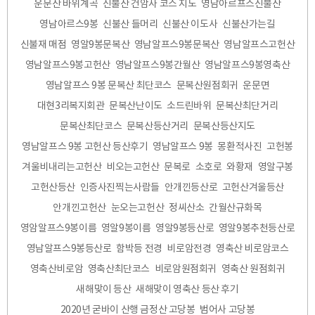
운문산 바위계곡
신불산 건암사 코스 지도
영남아르프스신불산
영남아르스9봉
신불산 들머리
신불산 이도사
신불산가는길
신불재 매점
영알9봉문복산
영남알프스9봉문복산
영남알프스고헌산
영남알프스9봉고헌산
영남알프스9봉간월산
영남알프스9봉영축산
영남알프스 9봉 문복산 최단코스
문복산원점회귀
운문면
대현3리복지회관
문복산난이도
소드린바위
문복산최단거리
문복산최단코스
문복산등산거리
문복산등산지도
영남알프스 9봉 고헌산 등산후기
영남알프스 9봉
몽환적사진
고헌봉
겨울비내리는고헌산
비오는고헌산
문복로
소호로
와황재
영알구봉
고헌산등산
인증사진찍는사람들
안개낀등산로
고헌산겨울등산
안개낀고헌산
눈오는고헌산
정씨산소
간월산규화목
영암알프스9봉이름
영알9봉이름
영알9봉등산로
영알9봉추천등산로
영남알프스9봉등산로
함박등 전경
비로암전경
영축산 비로암코스
영축산비로암
영축산최단코스
비로암원점회귀
영축산 원점회귀
새해맞이 등산
새해맞이 영축산 등산 후기
2020년 굳바이 산행 금정산 고당봉
범어사 고당봉