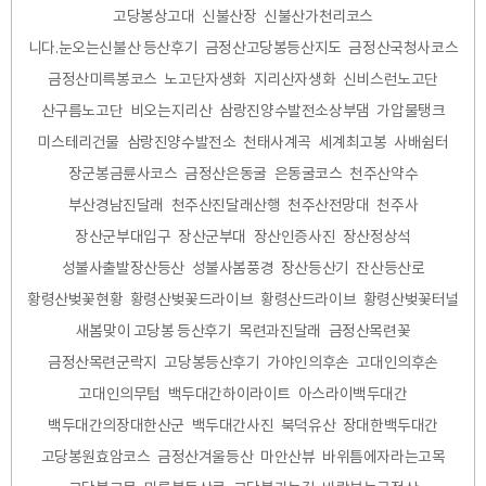
고당봉상고대
신불산장
신불산가천리코스
니다.눈오는신불산 등산후기
금정산고당봉등산지도
금정산국청사코스
금정산미륵봉코스
노고단자생화
지리산자생화
신비스런노고단
산구름노고단
비오는지리산
삼랑진양수발전소상부댐
가압물탱크
미스테리건물
삼랑진양수발전소
천태사계곡
세계최고봉
사배쉼터
장군봉금륜사코스
금정산은동굴
은동굴코스
천주산약수
부산경남진달래
천주산진달래산행
천주산전망대
천주사
장산군부대입구
장산군부대
장산인증사진
장산정상석
성불사출발장산등산
성불사봄풍경
장산등산기
잔산등산로
황령산벚꽃현황
황령산벚꽃드라이브
황령산드라이브
황령산벚꽃터널
새봄맞이 고당봉 등산후기
목련과진달래
금정산목련꽃
금정산목련군락지
고당봉등산후기
가야인의후손
고대인의후손
고대인의무텀
백두대간하이라이트
아스라이백두대간
백두대간의장대한산군
백두대간사진
북덕유산
장대한백두대간
고당봉원효암코스
금정산겨울등산
마안산뷰
바위틈에자라는고목