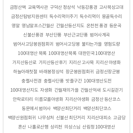
금정산맥
교육역사관
구덕산 정상석
낙동강풍경
고사목상고대
금정산탐방지원센터
독수리먹이주기
독수리먹이
몽골독수리
영알
영남알프스간월산
간월산등산지도
온천천 풍경
등운곡
신불산풍경
부산단풍
부산근교단풍
범어사계곡
범어사고당봉원점회귀
범어사고당봉
불타는가을
영험도량
100대명산 목록
100대명산목록
대한민국 100대명산
가지산등산로
가지산등산후기
지리산 고사목
지리산 야생화
하늘아래첫절
바래봉정상석
장군봉원점회귀
금정산장군봉
충렬사전경
충렬사단풍
밧줄구간
100대명산도전
100대명산지도
자생화
간월재의가을
간월산억새
도시길걷기
안락로타리
이름모를야생화
지리산야생화
금정산 등산코스
동문에서 범어사
백양산최단거리
백양산최단코스
백양산원점회귀
나무상처
신불산 최단거리
지리산대피소
고금당
혼산
나홀로산행
상리천
의상스님
산림청 100대명산