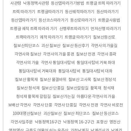
사관령
낙동정맥사관령
등산앱따라가기방법
트랭글 트렉 따라가기
트렉 따라가기
트랭글따라가기
등산궤적따라가기
등산따라가기
등산앱따라가기
등산코스따라가기
등산로따라가기
트랭글사용법
트랭글 궤적 트랙 따라라 가기
산행루트따라가기
먼저산행 따라가기
트랙따라가기
궤적 따라가기
트랭글 따라가기
칠보산등산로
칠보산최단코스
괴산 칠보산
칠보산 등산후기
각연사의 가을길
각연사와 칠보산
각연사의 가을 풍경
칠보산 전경
각연사 종곽
각연사의 가을
각연사 통일대사탑비
통일대사탑비 거북 좌대
통일대사탑비 거북대좌
통일대사탑비
통일대사탑비 대좌
칠보산 활목재
칠보산 물결바위
칠보산 고사목
칠보산 정상석
칠보산 청석재
칠보산 단풍길
칠보산갈림길
활목재
청석재
청석재 활목재 갈림길
칠보산가는길
아름다운 각연사의 가을
보배산 각연사
각연사 단풍
각연사 단풍길
각연사 전경
각연사 비로전
100대명산칠보산
괴산칠보산
칠보산 최단코스
칠보산 등산코스
각연사일주문
낙동정맥16구간
낙동정맥 16-2구간
포항산
영천산
영천명산
구름도 머물어 쉬는 운주산
가천남계길
남계리사과
남계리