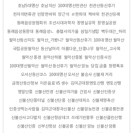
호남5대명산
호남의산
100대명산천관산
천관산등산후기
천자의면류관
민망한바위
양근석
ㄹ한희대
책바위
천관산유래
동래읍성원점회귀
조선시대과학자
장영실유작
장영실공원
동래읍성동장대
동래읍성ㄴ
충렬사의가을
삼일기념탑
백두대간_허리
월악산등산지도
월악산_가봤니?
월악산등산후기
100대 명산 월악산
국립공원월악산
등산날머리
아름다운_단풍나무
월악산_고사목
월악산 풍경
원악산하봉
월악산중봉
월악산 인증사진
100대명산월악산
월악산 등산후기
월악산 암능
당집 금줄
청량폭포
오서산등산코스
100대명산 오서산
불승사 신불재 거리
금정산등산정보
이온음료 VS 생수
김미곤대장멘토산행
멘토산행
영알단풍
신불산전경
신불산의가을
건암사
신불산인증샷
신불산단풍터널
신불산단풍
신불산대피소
신불재영축산
인증샷찍는사람들
김미곤대장과신불산
신불암능전경
신불공릉전경
신불산사고다발지
신불산정상데크
쓰레기빈봉투
신불산클린산행
신불산인증
신부산정상
신불공릉
신불산 암능
신불산 암릉