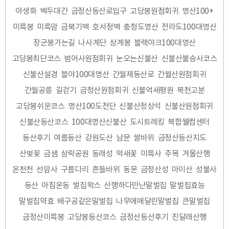
야생화
백두대간
금정산등산로입구
고당봉원점회귀
명산100+
미륵봉
미륵암
금북기맥
호서정맥
충청도명산
전라도100대명산
장군봉가는길
나사계단
상계봉
블랙야크100대명산
고당봉최단코스
범어사원점회귀
눈오는신불산
신불산불승사코스
신불산설경
블야100대명산
간월재등산로
간월산원점회귀
간월공릉
길걷기
금정산원점회귀
신불억새평원
복천고분
고당봉쉬운코스
명산100도전단
신불산정상석
신불산원점회귀
신불산등산코스
100대명산신불산
도시트레킹
복합웰컴센터
등산후기
여름등산
강원도산
남문
쌀바위
금정산등산지도
산벚꽃
금샘
삼락공원
동래성
억새꽃
미륵사
주목
겨울산행
온천천
선암사
구름다리
흔들바위
동문
금정산성
마이산
성불사
등산
아침운동
벌집왁스
산행하다만난말벌집
말벌집효능
말벌집약효
배구공같은말벌집
나무에매달린말벌집
큰말벌집
금정산미륵봉
고당봉등산코스
금정산등산후기
진달래산행