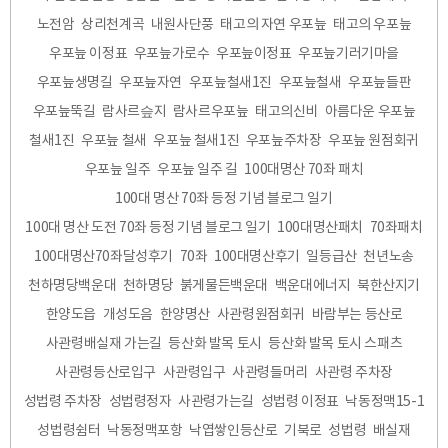
노전암
상리천계곡
내원사단풍
태고의 자연 우포늪
태고의 우포늪
우포늪 이정표
우포늪가로수
우포늪이정표
우포늪기러기마을
우포늪생명길
우포늪자연
우포늪철새1진
우포늪철새
우포늪들판
우포늪뚝길
람사르슾지
람사르우포늪
태고의신비
아름다운 우포늪
철새1진
우포늪 철새
우포늪 철새1진
우포늪주차장
우포늪 원점회귀
우포늪 일주
우포늪 일주 길
100대명산 70좌 패치
100대 명산 70좌 등정 기념 블로그 일기
100대 명산 도전 70좌 등정 기념 블로그 일기
100대명산패치
70좌패치
100대명산70좌달성후기
70좌
100대명산후기
일등급산
천년노송
천하명당백운대
천하명당
붉게물든백운대
백운대에너지
북한산지기
한양도읍
개성도음
한양명산
사관령원점회귀
바람부는 등산로
사관령배실재 가는길
등산화 발목 토시
등산화 발목 토시 스패츠
사관령등산로입구
사관령입구
사관령들머리
사관령 주차장
성법령 주차장
성법령정자
사관령가는길
성법령 이정표
낙동정맥15-1
성법령쉼터
낙동정맥포항
낙엽쌓인등산로
기북로
성법령
배실재