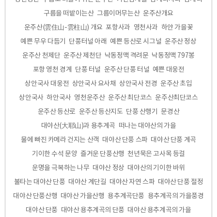
구름을 떠밭이는산
그름이머무는산
운주산개요
운주산(雲住山-雲柱山) 개요
포항사과
영천사과
하얀 가을꽃
예쁜 무우 다듬기
단풍터널 아래
예쁜 등산로 시그널
운주산 정상
운주산 천제단
운주산 제천단
낙동정맥 격려문
낙동정맥 797봉
포항 영천 경계
단풍 터널
운주산 단풍 터널
예쁜 대웅전
상안국사 대웅전
상안국사 요사채
상안국사 전경
운주산 초입
상안국사
하안국사
영천운주산
운주산 최단코스
운주산최단코스
운주산 등산로
운주산 등산지도
단풍 산행기
문경산
대야산(大耶山)과 용추계곡
떠나는 대야산의 가을
물에 빠진 카메라 건지는 산객
대야산 단풍 스파
대야산 단풍 계곡
기이한 수석 문양
즐거운 단풍산행
천년묵은 고사목 등걸
운명을 극복하는 나무
대야산 정상
대야산의 기이한 바위
불타는 대야산 단풍
대야산 계단길
대야산 자연 스파
대야산 단풍 절정
대야산 단풍산행
대야산 가을산행
용추계곡단풍
용추계곡의 가을풍경
대야산 단풍
대야산 용추계곡의 단풍
대야산 용추계곡의 가을