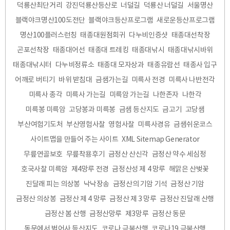
덕룡산최단거리
강진덕룡산등산로
너덜길
덕룡산 너덜길
서울명산
블랙야크명산100도전단
블랙야크등산프로그램
새로운등산프로그램
명산100플러스런칭
태종대원점회귀
다누비인증샷
태종대선착장
곤포선착장
태종대어선
태종대 트레킹
태종대낚시
태종대낚시바위
태종대낚시터
다누비정류소
태종대 모자상과
태종유람선
태종사 입구
어깨로 버티기
바위 받침대
금샘가는길
미륵사 전경
미륵사 나반전각
미륵사 종각
미륵사 가는길
미륵암 가는길
나한존자
나한각
미륵봉 미륵암
고당봉과 미륵봉
금샘 등산지도
금고기
고당샘
부산여험기도처
부산영험사찰
영험사찰
미륵사경유
금샘쉬운코스
사이트맵을 만들어 주는 사이트
XML Sitemap Generator
무릎연골보호
무릎착용후기
금정산 산신각
금정산 약수 세심정
호국사찰 미륵암
제4망루 전경
금정산성 제 4 망루
해맑은 산벚꽃
진달래 피는 의상봉
낙낙장송
금정산의 기암 기석
금정산 기암
금정산 의상봉
금정산 제 4 망루
금정산 제 3 망루
금정산 진달래 산행
금정산 봄 산행
금정산망루
제3망루
금정산 동문
동문에서 범어사 등산지도
코로나 극복산행
코로나19 극복산행