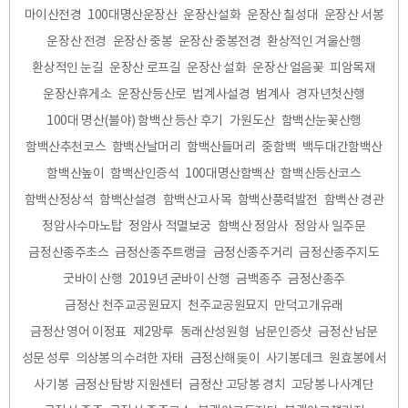
마이산전경
100대명산운장산
운장산설화
운장산 칠성대
운장산 서봉
운장산 전경
운장산 중봉
운장산 중봉전경
환상적인 겨울산행
환상적인 눈길
운장산 로프길
운장산 설화
운장산 얼음꽃
피암목재
운장산휴게소
운장산등산로
법계사설경
범계사
경자년첫산행
100대 명산(블야) 함백산 등산 후기
가원도산
함백산눈꽃산행
함백산추천코스
함백산날머리
함백산들머리
중함백
백두대간함백산
함백산높이
함백산인증석
100대명산함백산
함백산등산코스
함백산정상석
함백산설경
함백산고사목
함백산풍력발전
함백산 경관
정암사수마노탑
정암사 적멸보궁
함백산 정암사
정암사 일주문
금정산종주초스
금정산종주트랭글
금정산종주거리
금정산종주지도
굿바이 산행
2019년 굳바이 산행
금백종주
금정산종주
금정산 천주교공원묘지
천주교공원묘지
만덕고개유래
금정산 영어 이정표
제2망루
동래산성원형
남문인증샷
금정산 남문
성문 성루
의상봉의 수려한 자태
금정산해돚이
사기봉데크
원효봉에서
사기봉
금정산 탐방 지원센터
금정산 고당봉 경치
고당봉 나사계단