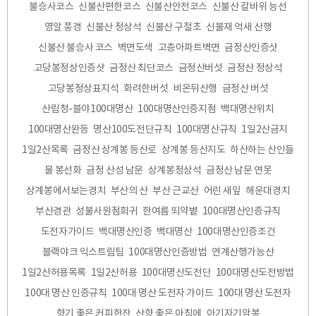
불승사코스
신불산편한코스
신불산안전코스
신불산 칼바위 능선
영알 풍경
신불산 정상석
신불산 구절초
신불재 억새 산행
신불산 불승사 코스
벽면도색
고층아파트벽면
금정산인증샷
고당봉정상인증샷
금정산 최단코스
금정산버섯
금정산 정상석
고당봉정상표지석
화려한버섯
비온뒤산행
금정산 버섯
산림청-블야100대명산
100대명산인증지점
백대명산위치
100대명산완등
명산100도전단규칙
100대명산규칙
1일2산금지
1일2산목록
금정산 상계봉 등산로
상계봉 등산지도
하산하는 산인들
물 봉선화
금정 산성 남문
상계봉정상석
금정산 남문 연못
상계봉에서보는경치
부산의 산
부산 근교산
어린 새잎
해운대경치
부산경관
성불사원점회귀
한여름 뙤약볕
100대명산인증규칙
도전자가이드
백대명산인증
백대명산
100대명산인증조건
블랙야크 익스트림팀
100대명산인증방법
연계산행가능산
1일2산허용목록
1일2산허용
100대명산도전단
100대명산도전방법
100대 명산 인증규칙
100대 명산 도전자 가이드
100대 명산 도전자
향기 좋은 커피한잔
산향 좋은 아침에
아기자기암봉