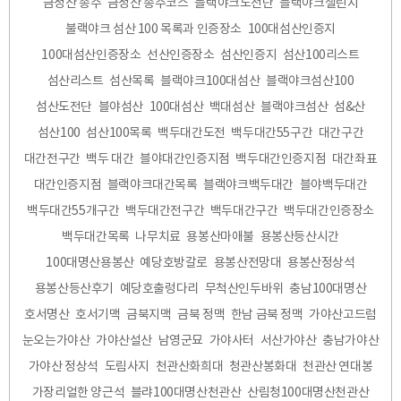
금정산 종주
금정산 종주코스
블랙야크도전단
블랙야크챌린지
불랙야크 섬산 100 목록과 인증장소
100대섬산인증지
100대섬산인증장소
선산인증장소
섬산인증지
섬산100리스트
섬산리스트
섬산목록
블랙야크100대섬산
블랙야크섬산100
섬산도전단
블야섬산
100대섬산
백대섬산
블랙야크섬산
섬&산
섬산100
섬산100목록
백두대간도전
백두대간55구간
대간구간
대간전구간
백두 대간
블야대간인증지점
백두대간인증지점
대간좌표
대간인증지점
블랙야크대간목록
블랙야크백두대간
블야백두대간
백두대간55개구간
백두대간전구간
백두대간구간
백두대간인증장소
백두대간목록
나무치료
용봉산마애불
용봉산등산시간
100대명산용봉산
예당호방갈로
용봉산전망대
용봉산정상석
용봉산등산후기
예당호출렁다리
무척산인두바위
충남100대명산
호서명산
호서기맥
금북지맥
금북 정맥
한남 금북 정맥
가야산고드럼
눈오는가야산
가야산설산
남영군묘
가야사터
서산가야산
충남가야산
가야산 정상석
도림사지
천관산화희대
청관산봉화대
천관산 연대봉
가장리얼한 양근석
블랴100대명산천관산
산림청100대명산천관산