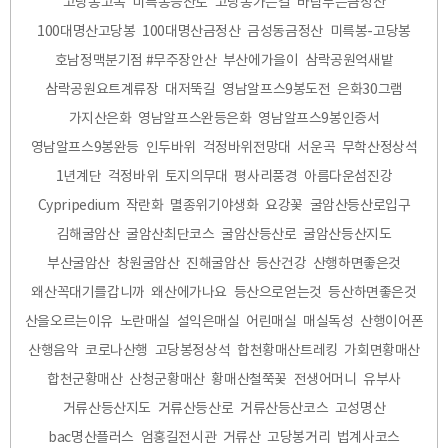
고당봉고목
미륵봉등산로
고당봉가는길
바람부는금정산
100대명산고당봉
100대명산금정산
금성동금정산
미륵봉-고당봉
호남정맥분기점 #무주장안산
부산에가을이
삼락공원억새밭
삼락공원요트계류장
대저뚝길
영남알프스9봉도전
은화30그램
가지산은화
영남알프스완등은화
영남알프스9봉인증서
영남알프스9봉완등
인두바위
걱정바위전망대
서운곡
무학산정상석
1년계단
걱정바위
토지의무대
평사리풍경
아름다운섬진강
Cypripedium
작란화
멸종위기야생화
요강꽃
굴암산등산로입구
김해굴암산
굴암산최단코스
굴암산등산로
굴암산등산지도
부산굴암산
창원굴암산
진해굴암산
등산건강
산행하면좋은것
왜산꼭대기를갑니까
왜산에가나요
등산으로얻는것
등산하면좋은것
산을오르는이유
노란매실
설익은매실
어린매실
매실독성
산행이어폰
산행음악
코로나산행
고당봉정상석
합천황매산트레킹
가회면황매산
합천군황매산
산청군황매산
황매산철쭉꽃
전생어머니
유부사
거류산등산지도
거류산등산로
거류산등산코스
고성명산
bac명산플러스
엄홍길전시관
거류산
고당봉거리
법계사코스