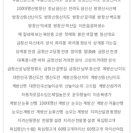
구봉산등산로
구봉산등산지도
방장로
방장산난이도
방장산지도
100대명산방장산
호남삼신산
전라도 삼신산
방장산시산제
방장산등산난이도
방장산등산지도
방장산 갈미봉
방장산 벽오봉
방장산 억새봉
방장산 하산길
이온음료와생수
해 질녘에 보는 복천동 고분
첫매화
붉은 색깔 뱀
등산개요
금정산 미스테리
성석
파리봉
파리봉 정상석
상계봉 가는길
상계봉 전경
금정산 고당봉 전경
망미봉
望美峰
금정산 전경
대륙봉 너른 바위
금정산성 거대한 성석
고성의 거대한 성석
금정산성 남문정류소
금정산 갈맷길
금정산 남부 등산로
계방산 난이도
대한민국 명산도전
명산도전
계방산등산거리
계방산등산난이도
계방산뜻
대한민국산높이순위
산높이순위
고드럼
계방산삼거리
자동차로갈수있는제일높은곳
운두령높이
이승복생가
계방산 눈꽃 산행
100대명산 계방산
눈오는 계방산
계방산 겨울산행
눈오는계방산
계방산 눈꽃산행
눈오는 계방상
지리산설경 동영상
지리산동영상
천왕봉 설경
지리산 천왕봉 설경
육십령고개
육십령(六十嶺)
육심령고개
60령고개마이산
60령고개
마이산아침