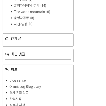
운영자에쎄이-토킹
(14)
The world mountain
(0)
운영자공방
(0)
사진-영상
(0)
인기 글
최근 댓글
링크
blog sense
OmnisLog Blog diary
역사 유물 적품
산행지식
식물과 지식