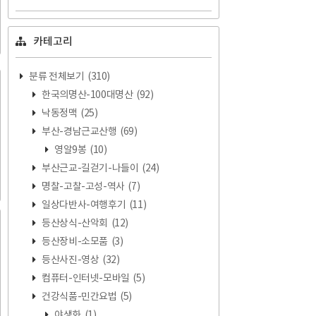
카테고리
분류 전체보기
(310)
한국의명산-100대명산
(92)
낙동정맥
(25)
부산-경남근교산행
(69)
영알9봉
(10)
부산근교-길걷기-나들이
(24)
명찰-고찰-고성-역사
(7)
일상다반사-여행후기
(11)
등산상식-산악회
(12)
등산장비-소모품
(3)
등산사진-영상
(32)
컴퓨터-인터넷-모바일
(5)
건강식품-민간요법
(5)
야생화
(1)