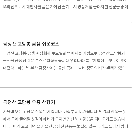
이 산 또한 명산에 들어가고도 남을 만큼 멋..
M의 산으로서 해인사를 품은 가야산 줄기로서 병풍처럼 둘러쳐진 산군들 중에
서 남쪽 부분에 위치한 경남 합천군 가야면 황산리에 있는 아름다운 산입니다.
가야산 국립공원에 속하는 매화산은 북쪽 부분 가야산에 비하면 규모는 작지만
산세가 뛰어나게 아름답고 기이한 암군들의 기상이 화려한 산입니다. 100대명
산에 속하지 않은 것은 아쉬운 점이지만 많은 사람들이 금강산 축소판과 같은
산세라고 말하고 있는 산입니다. 산행하면서 보는 석주들의 솟아오른 자태나
금정산 고당봉 금샘 쉬운코스
히안하게 생긴 바위들이 대단하다는 것을 느깁니다. 梅花山(매화산)은 가야산
금정산 고당봉-금샘 원점회귀 토요일날 범어사를 기점으로 금정산 고당봉과
국립공원 중 나쪽부분인데 매화봉은 954..
금샘을 금정산 쉬운 코스로 다녀왔습니다.우리나라 북부지역에는 첫눈이 많이
내렸다고하는 날 부산 금정산에는 등산 중에 보슬비 정도의 비가 뿌리긴 했습
니다. 정상 부근에는 길이 얼음으로 덮혀있었지만 크게 우려할 만큼 위험하진
않았습니다. 겨울이 되면서 멀고 큰산의 등산은 자제하겠다는 나와의 약속으로
가까운 금정산을 오르면서 고당봉을 경유해서 범어사로 원점 회귀했습니다.보
통시간에 아침식사를 하고 산행을 한 후 샤워를 마치고 식사를 하면서 본 시간
금정산 고당봉 우중 산행기
이 오후 3시였으니까 집에서 출발해서 돌아온시간까지 총 5시간정도 걸린것으
가을비 오는 고당봉 산행 일기입니다. 아침부터 비가옵니다. 몇일째 산행을 못
로 생각됩니다. 지척에있는 산이라서 편하게 생각하지만 금정산은 부산의 진산
해서 몸이 굳어질 것같아서 비가 오지만 간단히 고당봉을 다녀오기로 했습니
이며 우리나라 100대명산에 속하는 명산입니다. 저..
다. 이 비가 오고나면 올 가을엔 금정산 단풍은 놓칠것 같은 생각도 들어서 범어