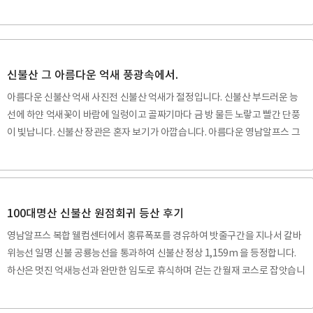
사를 기점으로 간단히 고당봉만 찍고 돌아 올 생각으로 출발했습니다. 오늘이
음력으로 초하루이군요. 범어사 경내는 초하루와 보름날은 불자들로 붐빕니다.
입구 매표소에서 차량도 무사 통과시킵니다. 공짠데 그냥 범어사 안쪽까지 깊
숙히 들어가서 주차를 하고 청련암 뒤편으로 금정산 고당봉 가는 가장 편한길
인 비단길 코스로 산행을 했습니다. 그래도 비오는 산행길 3.4Km는 쉬운것은
신불산 그 아름다운 억새 풍광속에서.
아닙니다. 쉬엄쉬엄 금정산을 전세 낸것같이 혼자서 걸엇습니다. 오늘 고당봉
아름다운 신불산 억새 사진전 신불산 억새가 절정입니다. 신불산 부드러운 능
찍고 돌아 올때 까지 5사람 만났으니..
선에 하얀 억새꽃이 바람에 일렁이고 골짜기마다 금 방 물든 노랗고 빨간 단풍
이 빛납니다. 신불산 장관은 혼자 보기가 아깝습니다. 아름다운 영남알프스 그
부드러운 능선이 억새꽃이 만발해서 장관을 이룹니다. 성불사 최단 코스로 올
라서 신불재 신불산 원점회귀하면서 담은 사진입니다. 아마도 올 억새풍경은 1
1월 되기전 지금이 절정일것 같습니다. 바람부는 신불재 날씨는 아무도 모르는
일입니다.어느날 영남알프스의 강풍에 이 아름다운 억새들이 찢기고 꺽여서 볼
100대명산 신불산 원점회귀 등산 후기
품없는 노란 억새 몸통만 남을 지 모릅니다.시간이 나신다면 지금 영남알프스
영남알프스 복합 웰컴센터에서 홍류폭포를 경유하여 밧줄구간을 지나서 칼바
신불재 그 아름다운 억새 풍광속으로 한 번 들어가 보세요. 신불산 등산기가 아
위능선 일명 신불 공룡능선을 통과하여 신불산 정상 1,159m 을 등정합니다.
니기 때문에 상세 등산 루트는 설명하..
하산은 멋진 억새능선과 완만한 임도로 휴식하며 걷는 간월재 코스로 잡앗습니
다.이 지역 여러번 등산 해 본결과 꼬불길 임도에서 지름길도 있지만 괜히 힘들
고 위험하기만 하지 결과적으로 시간은 별로 단축되지도 않는다는것을 느끼곤