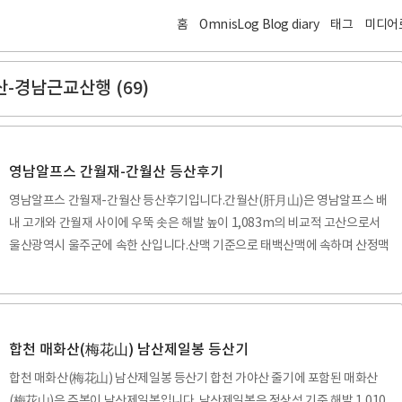
홈
OmnisLog Blog diary
태그
미디어
산-경남근교산행 (69)
영남알프스 간월재-간월산 등산후기
영남알프스 간월재-간월산 등산후기입니다.간월산(肝月山)은 영남알프스 배
내 고개와 간월재 사이에 우뚝 솟은 해발 높이 1,083m의 비교적 고산으로서
울산광역시 울주군에 속한 산입니다.산맥 기준으로 태백산맥에 속하며 산정맥
기준 낙동 정맥의 남부 지역 중심부의 대표적인 가지산,신불산, 영축산과 함께
가까운 산군을 이루는 아름다운 경관을 자랑하며 바람도 쉬어가는 간월재를 품
은 억새풍광이 멋진 간월 억새 평원과 아기자기하고 짜릿한 간월공룡능선이있
는 산입니다. 우리나라 100대명산 목록에는 들어있지 않은 산이지만 이 부근의
합천 매화산(梅花山) 남산제일봉 등산기
가지산과 신불산이 들어있음으로 영축산이나 간월산 까지 100대명산으로 올
합천 매화산(梅花山) 남산제일봉 등산기 합천 가야산 줄기에 포함된 매화산
릴 수는 없었을 것으로 생각합니다. 꼭 이름이 등재되어야 명산인 것은 아니며
(梅花山)은 주봉이 남산제일봉입니다. 남산제일봉은 정상석 기준 해발 1,010