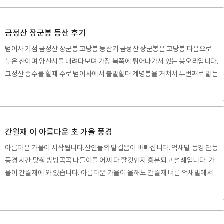
합니다. 간월재 휴게소에서 꼬불길 임도로 쉬엄 쉬엄 내려오다 정씨 고 분묘지
점으로 하산해서 원점회귀하는 코스가 이 지역 가장 멋진 등산 코스라고 생각
합니다. 사계절 다 특색이 있지만 특히 가을 억새 산행과 겨울 눈꽃산행은 이지
금정산 장군봉 등산 후기
역 최고의 풍광을 즐길수가있습니다. 체력이 좀 되는 분들은 하산할 때 간월 암
범어사 기점 금정산 장군봉 고당봉 등산기 금정산 장군봉은 고당봉 다음으로
릉을 통과하면 더욱 멋진 하루코스가 되고..
높은 산이며 양산시를 내려다보며 가장 북쪽에 튀어나가서 있는 봉오리입니다.
그정산 종주를 할때 주로 범어사에서 출발할때 계명봉을 거쳐서 두번째로 밟는
봉오리이기도하며 금정산에서 유일하게 억새평원이있는 곳입니다. 등산코스
는 아래 지도처럼 출발은 범어사 입구에서 시작하지만 등산 기점은 내원암뒤편
에서 원점회귀하는 코스입니다. 등산로 지점은 범어사입구정류소-내원암뒤공
터-장군봉/사송이정표-갑오봉-장군봉-철탑사거리-고당봉-내원암뒤공터-범
간월재 이 아름다운 초 가을 풍경
어사입구정류소 입니다. 거리는 약 10Km이며 휴식시간 포함 4시간30분 걸렸
아름다운 가을이 시작됩니다.산인들의 발걸음이 바빠집니다. 억새밭 풍경 단풍
습니다. 등산후 범어사 탐방과 참배등 관광시간이 30분정도 소요되었는데 등
풍경 시간 맞춰 방방곡곡 나들이를 어찌 다 할것인지 흥분되고 설례입니다. 가
산시간으로 포함시키지 안했습니다. 등산로 초입에 핀 구절초 ..
을이 간월재에 와 있습니다. 아름다운 가을이 올해도 간월재 너른 억새밭에서
일렁이기 시작하는 구월입니다. 간월재 오르는 길에서 방금 떨어진 깔끔한 새
도토리를 보면서 올해의 가을이 간월재에 당도한것을 알게 됩니다. 아름다운
영남 알프스의 가을은 올해도 어김없이 다가오고 바람이 쉬어가는 간월재 억새
밭은 하얀 파도가 일렁입니다. 영남알프스 억새밭은 다 유명하지만 개인적으로