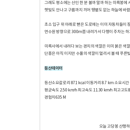
그래도 평소에는 산인 한 분 볼까 말까 하는 미륵봉에 
햇빛도 안나고 구름까지 끼어 땡볕도 없는 하늘에 바람
초소 입구 위 아래로 뻗은 도로에는 이미 자동차들이 
연수원 방향으로 300m쯤 내려가서 다행이 주차는 하
미륵사에서 내려다 보는 경치의 색깔은 이미 붉은 색깔
단풍은 아직 이지만 수풀의 색깔이 멀리서 볼 때 푸른빛
등산데이터
등산소요칼로리 871 kcal 이동거리 8.7 km 소요시간 03
평균속도 2.50 km⁄h 최고속도 11.30 km⁄h 최고고도8
경험치635 M
오늘 고당봉 산행하