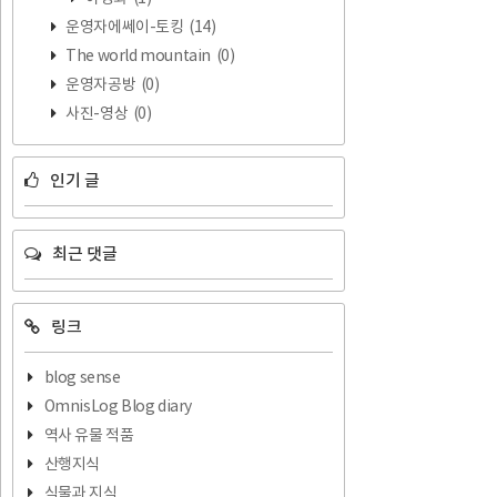
운영자에쎄이-토킹
(14)
The world mountain
(0)
운영자공방
(0)
사진-영상
(0)
인기 글
최근 댓글
링크
blog sense
OmnisLog Blog diary
역사 유물 적품
산행지식
식물과 지식