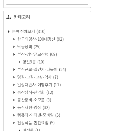
카테고리
분류 전체보기
(310)
한국의명산-100대명산
(92)
낙동정맥
(25)
부산-경남근교산행
(69)
영알9봉
(10)
부산근교-길걷기-나들이
(24)
명찰-고찰-고성-역사
(7)
일상다반사-여행후기
(11)
등산상식-산악회
(12)
등산장비-소모품
(3)
등산사진-영상
(32)
컴퓨터-인터넷-모바일
(5)
건강식품-민간요법
(5)
야생화
(1)