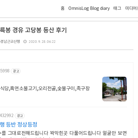
홈
OmnisLog Blog diary
태그
미디어
륵봉 경유 고당봉 등산 후기
2020. 9. 28. 06:22
-경남근교산행
45998
광고
식당,흑연소불고기,오리전골,숯불구이,족구장
5432992
광고
산행 등반 정상등정
수를 그대로전해드립니다 꽉막힌곳 다풀어드립니다 얼굴만 보면