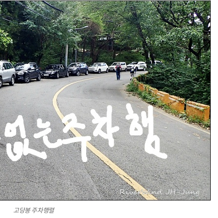
고당봉 주차행렬