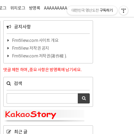
티스토리툴바
로그
위치로그
방명록
AAAAAAAAA
ZZZZZZZZ
대한민국 명산도전
구독하기
공지사항
FmtView.com 사이트 개요
FmtView 저작권 공지
FmtView.com 저작권(著作權 ).
댓글 제한 하며 ,중요 사항은 방명록에 남기세요.
검색
최근 글