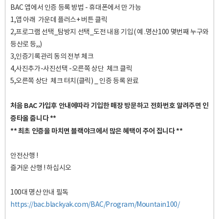
BAC 앱에서 인증 등록 방법 - 휴대폰에서 만 가능
1,앱 아래 가운데 플러스+ 버튼 클릭
2,프로그램 선택_탐방지 선택_도전 내용 기입( 예 .명산100 몇번째 누구와
등산로 등,,)
3,인증기록관리 동의 전부 체크
4,사진추가-사진선택 -오른쪽 상단 체크 클릭
5,오른쪽 상단 체크 텨치(클릭) _ 인증 등록 완료
처음 BAC 가입후 안내에따라 기입한 매장 방문하고 전화번호 알려주면 인
증타올 줍니다 **
** 최초 인증을 마치면 블랙야크에서 많은 혜택이 주어 집니다 **
안전산행 !
즐거운 산행 ! 하십시오
100대 명산 안내 필독
https://bac.blackyak.com/BAC/Program/Mountain100/