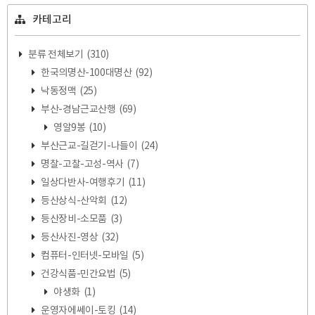
카테고리
분류 전체보기
(310)
한국의명산-100대명산
(92)
낙동정맥
(25)
부산-경남근교산행
(69)
영알9봉
(10)
부산근교-길걷기-나들이
(24)
명찰-고찰-고성-역사
(7)
일상다반사-여행후기
(11)
등산상식-산악회
(12)
등산장비-소모품
(3)
등산사진-영상
(32)
컴퓨터-인터넷-모바일
(5)
건강식품-민간요법
(5)
야생화
(1)
운영자에쎄이-토킹
(14)