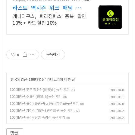
라스트 역시즌 위크 패딩 최대
74% 할인
캐나다구스, 파라점퍼스 중복 할인
10% + 카드 할인 10%
6
구독하기
'
한국의명산-100대명산
' 카테고리의 다른 글
100대명산 무주 장안산(長安山) 등산 후기
(1)
2019.04.08
100대명산 소요산(逍遙山)등산 후기
(0)
2019.03.10
100대명산(블야) 화왕산(火旺山757m)등산후기
(0)
2019.02.08
100대명산 가야산 해인사 원점회귀 등산 후기.
(2)
2019.01.28
100대명산(블야) 장성 축령산 등산후기
(0)
2019.01.20
댓글