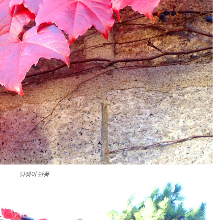
담쟁이 단풍