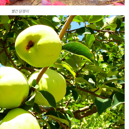
빨간 담쟁이