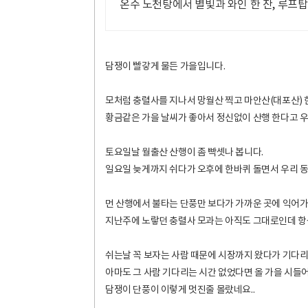
온수 노천탕에서 별빛과 와인 한 잔, 루프
담쟁이 빨갛게 물든 가을입니다.
모처럼 충렬사를 지나서 망월산 찍고 마안산(대포산) 
황금같은 가을 날씨가 좋아서 정신없이 산행 한다고 
토요일날 월출산 산행이 좀 빡셋나 봅니다.
일요일 늦게까지 쉬다가 오후에 한바퀴 돌면서 우리 동
먼 산행에서 불타는 단풍만 보다가 가까운 곳에 익어가
지난주에 노랗던 충렬사 모과는 아직도 그대로인데 항
쉬는날 꼭 보자는 사람 때문에 시장까지 왔다가 기다리
아마도 그 사람 기다리는 시간 없었다면 올 가을 시들
담쟁이 단풍이 이렇게 멋진줄 몰랐네요..