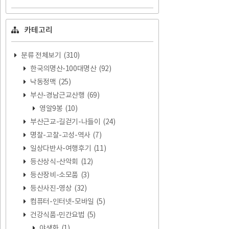
카테고리
분류 전체보기
(310)
한국의명산-100대명산
(92)
낙동정맥
(25)
부산-경남근교산행
(69)
영알9봉
(10)
부산근교-길걷기-나들이
(24)
명찰-고찰-고성-역사
(7)
일상다반사-여행후기
(11)
등산상식-산악회
(12)
등산장비-소모품
(3)
등산사진-영상
(32)
컴퓨터-인터넷-모바일
(5)
건강식품-민간요법
(5)
야생화
(1)