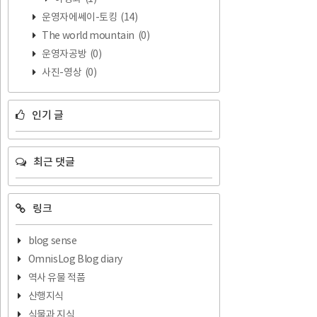
운영자에쎄이-토킹
(14)
The world mountain
(0)
운영자공방
(0)
사진-영상
(0)
인기 글
최근 댓글
링크
blog sense
OmnisLog Blog diary
역사 유물 적품
산행지식
식물과 지식