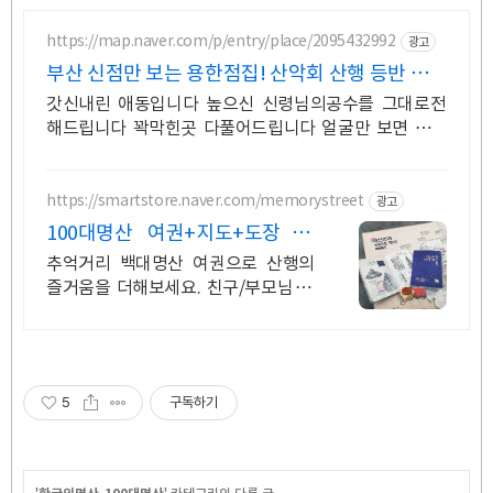
https://map.naver.com/p/entry/place/2095432992
광고
부산 신점만 보는 용한점집! 산악회 산행 등반 정상
등정
갓신내린 애동입니다 높으신 신령님의공수를 그대로전
해드립니다 꽉막힌곳 다풀어드립니다 얼굴만 보면 점사
가 나옵니다 향만 켜주세요 신의 말씀을 그대로 전해 드
리겠습니다
https://smartstore.naver.com/memorystreet
광고
100대명산 여권+지도+도장 친
구/부모님 등산선물로 추천
추억거리 백대명산 여권으로 산행의
즐거움을 더해보세요. 친구/부모님 등
산선물 추천 등산에 진심이라면 하나
씩은 꼭 가지고 싶은 등산필수템! 등산
러에게 선물을 해보세요
5
구독하기