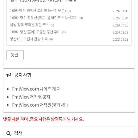
'
한국의명산-100대명산
' 카테고리의 다른 글
100대명산 금정산 고당봉 등산정보 (1)
(1)
2026.01.08
100대 명산 황악산(黃岳山) 최단코스 등산후기
(3)
2025.06.07
낙남 정맥 무학산 최단 코스
(2)
2024.07.15
100대 명산(블야) 구봉산 등산 후기
(0)
2024.01.29
명산100 도전과 건강 회복
(0)
2023.09.18
댓글
공지사항
FmtView.com 사이트 개요
FmtView 저작권 공지
FmtView.com 저작권(著作權 ).
댓글 제한 하며 ,중요 사항은 방명록에 남기세요.
검색