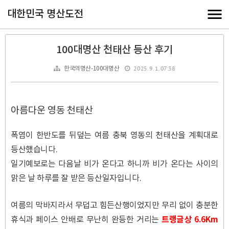
대한민국 명산도전
100대명산 천태산 등산 후기
2025. 9. 1. 07:38
한국의명산-100대명산
아름다운 영동 천태산
폭염이 한반도를 뒤덮는 여름 충북 영동의 천태산을 계획대로
등산했습니다.
일기예보로는 다음날 비가 온다고 하니까 비가 온다는 사이의
맑은 날 하루를 잘 받은 등산일자입니다.
여름의 막바지라서 무덥고 힘든산행이었지만 무리 없이 충분한
트랭글상 6.6Km
휴식과 페이스 안배로 무난히 완등한 거리는