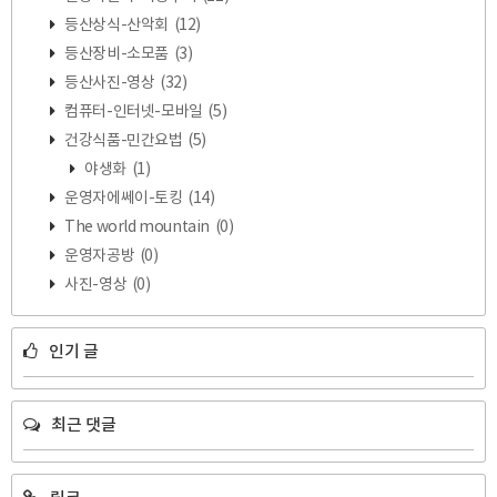
등산상식-산악회
(12)
등산장비-소모품
(3)
등산사진-영상
(32)
컴퓨터-인터넷-모바일
(5)
건강식품-민간요법
(5)
야생화
(1)
운영자에쎄이-토킹
(14)
The world mountain
(0)
운영자공방
(0)
사진-영상
(0)
인기 글
최근 댓글