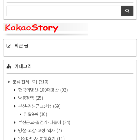
최근 글
카테고리
분류 전체보기
(310)
한국의명산-100대명산
(92)
낙동정맥
(25)
부산-경남근교산행
(69)
영알9봉
(10)
부산근교-길걷기-나들이
(24)
명찰-고찰-고성-역사
(7)
일상다반사-여행후기
(11)