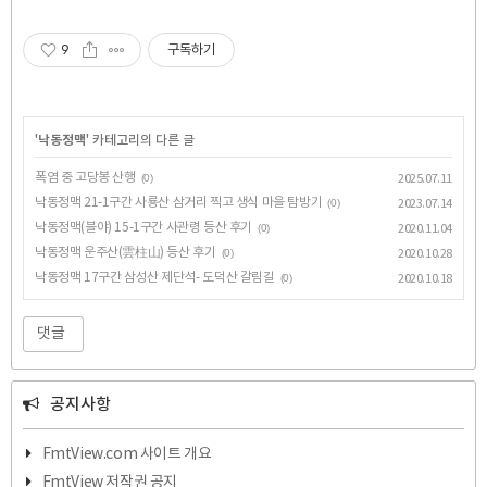
9
구독하기
'
낙동정맥
' 카테고리의 다른 글
폭염 중 고당봉 산행
(0)
2025.07.11
낙동정맥 21-1구간 사룡산 삼거리 찍고 생식 마을 탐방기
(0)
2023.07.14
낙동정맥(블야) 15-1구간 사관령 등산 후기
(0)
2020.11.04
낙동정맥 운주산(雲柱山) 등산 후기
(0)
2020.10.28
낙동정맥 17구간 삼성산 제단석- 도덕산 갈림길
(0)
2020.10.18
댓글
공지사항
FmtView.com 사이트 개요
FmtView 저작권 공지