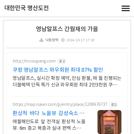
대한민국 명산도전
영남알프스 간월재의 가을
2024. 10. 17. 17:10
낙동정맥
http://m.coupang.com
광고
쿠팡 영남알프스 와우회원 최대 87% 할인
영남알프스, 실시간 확정 예약, 안심 환불, 매 월 진행되는
더블혜택 단독 특가 신규 와우회원 최대 2만3천원 쿠폰팩
+5% 추가적립 혜택! 여행도 이제 쿠팡에서!
https://map.naver.com/p/entry/place/1209676737
광고
환상적 바다 노을뷰 감성숙소 통
창 너머 애월 파노라마바다
애월해안도로 앞 전객실 환상적 노을
뷰. 6m 층고 복층과 실내 편백 스파에