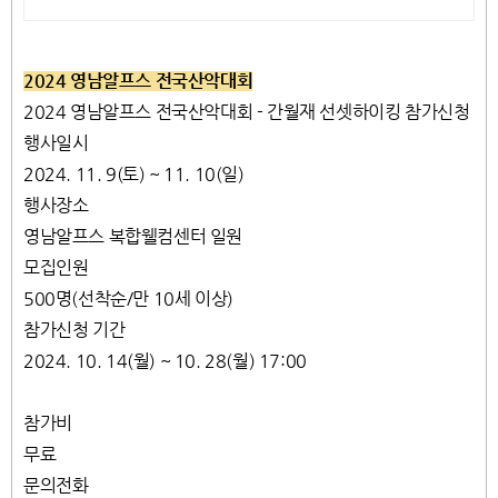
서 즐기 날씨 상관없는 프라이빗 편백
자쿠지 스파. 탁트인 오션뷰 통창 아래
서 누리는 로맨틱
2024 영남알프스 전국산악대회
2024 영남알프스 전국산악대회 - 간월재 선셋하이킹 참가신청
행사일시
2024. 11. 9(토) ~ 11. 10(일)
행사장소
영남알프스 복합웰컴센터 일원
모집인원
500명(선착순/만 10세 이상)
참가신청 기간
2024. 10. 14(월) ~ 10. 28(월) 17:00
참가비
무료
문의전화