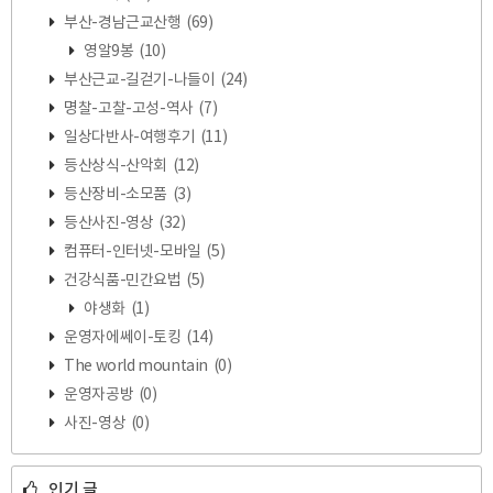
부산-경남근교산행
(69)
영알9봉
(10)
부산근교-길걷기-나들이
(24)
명찰-고찰-고성-역사
(7)
일상다반사-여행후기
(11)
등산상식-산악회
(12)
등산장비-소모품
(3)
등산사진-영상
(32)
컴퓨터-인터넷-모바일
(5)
건강식품-민간요법
(5)
야생화
(1)
운영자에쎄이-토킹
(14)
The world mountain
(0)
운영자공방
(0)
사진-영상
(0)
인기 글