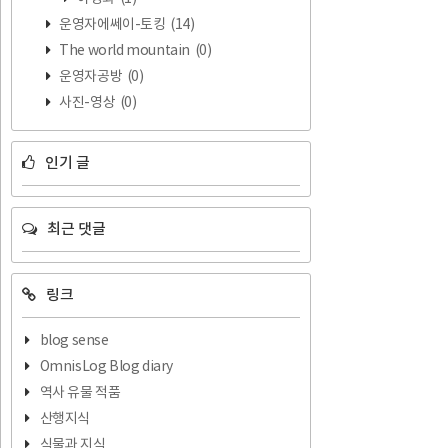
운영자에쎄이-토킹
(14)
The world mountain
(0)
운영자공방
(0)
사진-영상
(0)
인기 글
최근 댓글
링크
blog sense
OmnisLog Blog diary
역사 유물 적품
산행지식
식물과 지식