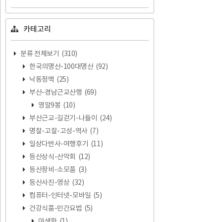
카테고리
분류 전체보기
(310)
한국의명산-100대명산
(92)
낙동정맥
(25)
부산-경남근교산행
(69)
영알9봉
(10)
부산근교-길걷기-나들이
(24)
명찰-고찰-고성-역사
(7)
일상다반사-여행후기
(11)
등산상식-산악회
(12)
등산장비-소모품
(3)
등산사진-영상
(32)
컴퓨터-인터넷-모바일
(5)
건강식품-민간요법
(5)
야생화
(1)