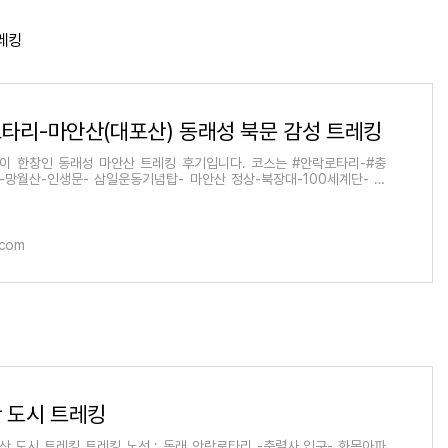
레킹
타리-마안산(대포산) 동래성 북문 감성 트레킹
이 한창인 동래성 마안산 트레킹 후기입니다. 코스는 #안락로타리-#충
-망월산-인생문- 삼일운동기념탑- 마안산 정상-북장대-100세계단- 북
분군- 인생문-학산여중고뒤
.com
 도시 트레킹
산 도시 트레킹 트레킹 노선 : 동래 안락로타리 -충렬사 입구- 화목아파