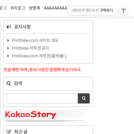
티스토리툴바
로그
위치로그
방명록
AAAAAAAAA
ZZZZZZZZ
대한민국 명산도전
구독하기
공지사항
FmtView.com 사이트 개요
FmtView 저작권 공지
FmtView.com 저작권(著作權 ).
댓글 제한 하며 ,중요 사항은 방명록에 남기세요.
검색
최근 글