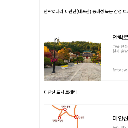
안락로타리-마안산(대포산) 동래성 북문 감성 트
안락로
가을 단풍
렬사 출발
문-복천고
fmtview
마안산 도시 트레킹
마안산
동래 마안