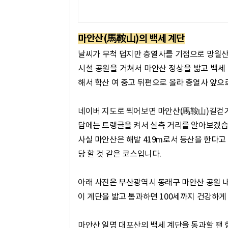
마안산(馬鞍山)의 백세 계단
날씨가 무척 덥지만 충열사를 기점으로 망월산
시설 공원을 거쳐서 마안산 정상을 밟고 백세
해서 학산 여 중고 뒤편으로 올라 충열사 앞으
네이버 지도로 찍어보면
마안산(馬鞍山)길걷
담에는 트랭글을 켜서 실측 거리를 알아보겠습
사실 마안산은 해발 419m로서 등산을 한다고
당 할 것 같은 코스입니다.
아래 사진은 부산광역시 동래구 마안산 공원 내
이 계단을 밟고 통과하면 100세까지 건강하게
마안산 일명 대포산의 백세 계단을 통과할 땐 